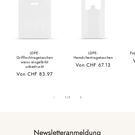
LDPE-
LDPE-
Pa
Grifflochtragetaschen
Hemdchentragetaschen
weiss eingefärbt
Normaler
Von CHF 67.13
unbedruckt
Preis
Normaler
Von CHF 83.97
Preis
von
1
/
3
Newsletteranmeldung